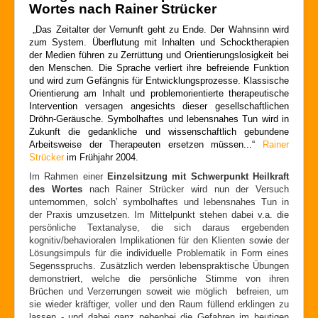
Wortes nach Rainer Strücker
„Das Zeitalter der Vernunft geht zu Ende. Der Wahnsinn wird
zum System. Überflutung mit Inhalten und Schocktherapien
der Medien führen zu Zerrüttung und Orientierungslosigkeit bei
den Menschen. Die Sprache verliert ihre befreiende Funktion
und wird zum Gefängnis für Entwicklungsprozesse. Klassische
Orientierung am Inhalt und problemorientierte therapeutische
Intervention versagen angesichts dieser gesellschaftlichen
Dröhn-Geräusche. Symbolhaftes und lebensnahes Tun wird in
Zukunft die gedankliche und wissenschaftlich gebundene
Arbeitsweise der Therapeuten ersetzen müssen...“
Rainer
Strücker
im Frühjahr 2004.
Im Rahmen einer
Einzelsitzung mit Schwerpunkt Heilkraft
des Wortes
nach Rainer Strücker wird nun der Versuch
unternommen, solch’ symbolhaftes und lebensnahes Tun in
der Praxis umzusetzen. Im Mittelpunkt stehen dabei v.a. die
persönliche Textanalyse, die sich daraus ergebenden
kognitiv/behavioralen Implikationen für den Klienten sowie der
Lösungsimpuls für die individuelle Problematik in Form eines
Segensspruchs. Zusätzlich werden lebenspraktische Übungen
demonstriert, welche die persönliche Stimme von ihren
Brüchen und Verzerrungen soweit wie möglich befreien, um
sie wieder kräftiger, voller und den Raum füllend erklingen zu
lassen - und dabei ganz nebenbei die Gefahren im heutigen