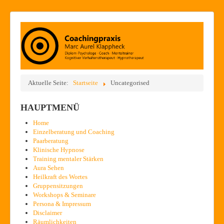
Aktuelle Seite:
Startseite
Uncategorised
HAUPTMENÜ
Home
Einzelberatung und Coaching
Paarberatung
Klinische Hypnose
Training mentaler Stärken
Aura Sehen
Heilkraft des Wortes
Gruppensitzungen
Workshops & Seminare
Persona & Impressum
Disclaimer
Räumlichkeiten